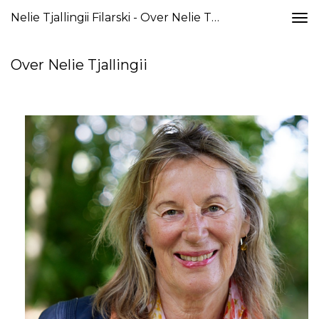
Nelie Tjallingii Filarski - Over Nelie Tjallingii
Togg
navi
Over Nelie Tjallingii