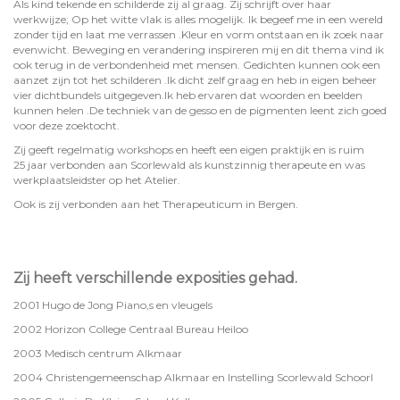
Als kind tekende en schilderde zij al graag. Zij schrijft over haar
werkwijze; Op het witte vlak is alles mogelijk. Ik begeef me in een wereld
zonder tijd en laat me verrassen .Kleur en vorm ontstaan en ik zoek naar
evenwicht. Beweging en verandering inspireren mij en dit thema vind ik
ook terug in de verbondenheid met mensen. Gedichten kunnen ook een
aanzet zijn tot het schilderen .Ik dicht zelf graag en heb in eigen beheer
vier dichtbundels uitgegeven.Ik heb ervaren dat woorden en beelden
kunnen helen .De techniek van de gesso en de pigmenten leent zich goed
voor deze zoektocht.
Zij geeft regelmatig workshops en heeft een eigen praktijk en is ruim
25 jaar verbonden aan Scorlewald als kunstzinnig therapeute en was
werkplaatsleidster op het Atelier.
Ook is zij verbonden aan het Therapeuticum in Bergen.
Zij heeft verschillende exposities gehad.
2001 Hugo de Jong Piano,s en vleugels
2002 Horizon College Centraal Bureau Heiloo
2003 Medisch centrum Alkmaar
2004 Christengemeenschap Alkmaar en Instelling Scorlewald Schoorl